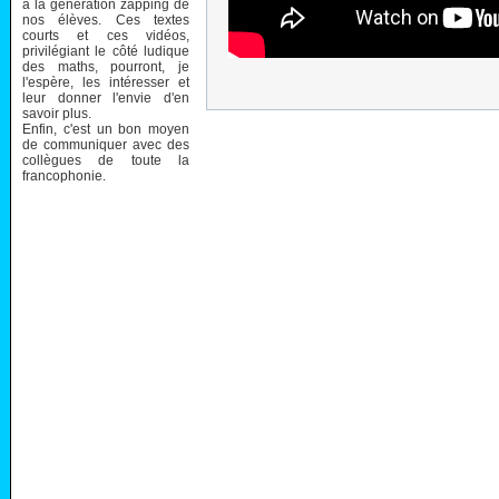
à la génération zapping de
nos élèves. Ces textes
courts et ces vidéos,
privilégiant le côté ludique
des maths, pourront, je
l'espère, les intéresser et
leur donner l'envie d'en
savoir plus.
Enfin, c'est un bon moyen
de communiquer avec des
collègues de toute la
francophonie.