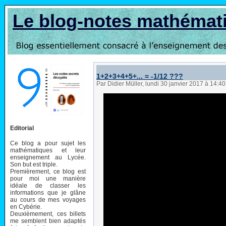
Le blog-notes mathémat
1+2+3+4+5+... = -1/12 ???
Par Didier Müller, lundi 30 janvier 2017 à 14:4
Editorial
Ce blog a pour sujet les
mathématiques et leur
enseignement au Lycée.
Son but est triple.
Premièrement, ce blog est
pour moi une manière
idéale de classer les
informations que je glâne
au cours de mes voyages
en Cybérie.
Deuxièmement, ces billets
me semblent bien adaptés