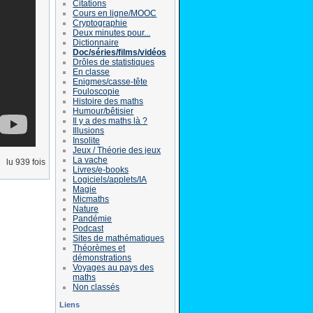
Citations
Cours en ligne/MOOC
Cryptographie
Deux minutes pour...
Dictionnaire
Doc/séries/films/vidéos
Drôles de statistiques
En classe
Enigmes/casse-tête
Fouloscopie
Histoire des maths
Humour/bêtisier
Il y a des maths là ?
Illusions
Insolite
Jeux / Théorie des jeux
La vache
lu 939 fois
Livres/e-books
Logiciels/applets/IA
Magie
Micmaths
Nature
Pandémie
Podcast
Sites de mathématiques
Théorèmes et
démonstrations
Voyages au pays des
maths
Non classés
Liens