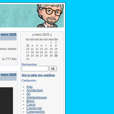
 mars 2025
mars 2025
«
»
lun
mar
mer
jeu
ven
sam
dim
1
2
3
4
5
6
7
8
9
 vous voulez
10
11
12
13
14
15
16
17
18
19
20
21
22
23
24
25
26
27
28
29
30
lu 777 fois
31
Rechercher
3 mars 2025
Voir la table des matières
Catégories
Actu
Architecture
Art
Articles/revues
Blogs
Calcul
Carnet noir
Cartographie