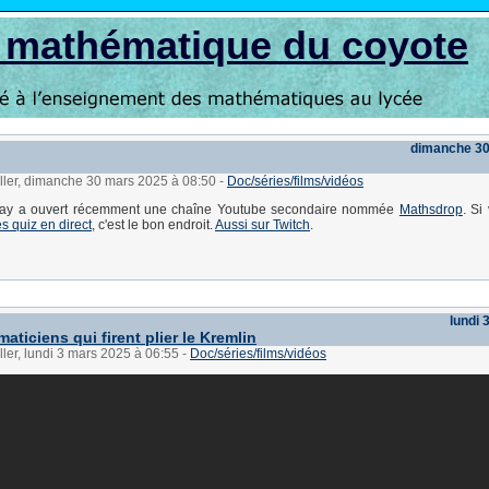
s mathématique du coyote
dimanche 30
ller, dimanche 30 mars 2025 à 08:50
-
Doc/séries/films/vidéos
nay a ouvert récemment une chaîne Youtube secondaire nommée
Mathsdrop
. Si
s quiz en direct
, c'est le bon endroit.
Aussi sur Twitch
.
lundi 
ticiens qui firent plier le Kremlin
ller, lundi 3 mars 2025 à 06:55
-
Doc/séries/films/vidéos