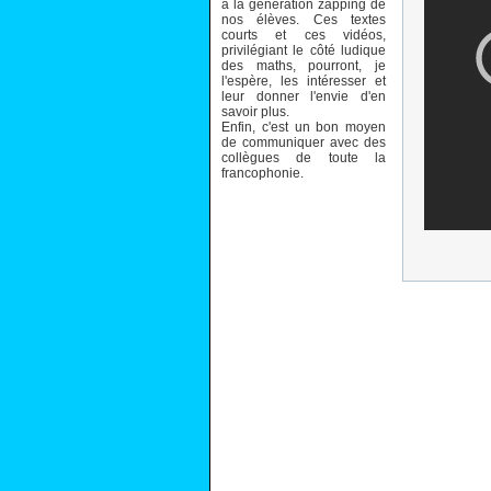
à la génération zapping de
nos élèves. Ces textes
courts et ces vidéos,
privilégiant le côté ludique
des maths, pourront, je
l'espère, les intéresser et
leur donner l'envie d'en
savoir plus.
Enfin, c'est un bon moyen
de communiquer avec des
collègues de toute la
francophonie.