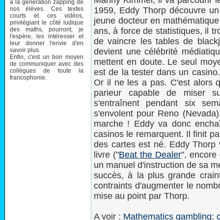
Manny Kimmel, il va parcourir l
à la génération zapping de
nos élèves. Ces textes
1959, Eddy Thorp découvre un ar
courts et ces vidéos,
jeune docteur en mathématique v
privilégiant le côté ludique
des maths, pourront, je
ans, à force de statistiques, i
l'espère, les intéresser et
de vaincre les tables de blac
leur donner l'envie d'en
savoir plus.
devient une célébrité médiati
Enfin, c'est un bon moyen
mettent en doute. Le seul moyen
de communiquer avec des
collègues de toute la
est de la tester dans un casino.
francophonie.
Or il ne les a pas. C'est alors
parieur capable de miser s
s'entraînent pendant six sema
s'envolent pour Reno (Nevada
marche ! Eddy va donc enchaîn
casinos le remarquent. Il finit p
des cartes est né. Eddy Thorp
livre ("
Beat the Dealer
", encore 
un manuel d'instruction de sa m
succès, à la plus grande crain
contraints d'augmenter le nombr
mise au point par Thorp.
A voir :
Mathematics gambling: c