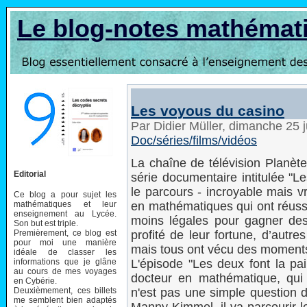
Le blog-notes mathémat
Les voyous du casino
Par Didier Müller, dimanche 25 
Doc/séries/films/vidéos
La chaîne de télévision Planè
Editorial
série documentaire intitulée "L
le parcours - incroyable mais vr
Ce blog a pour sujet les
mathématiques et leur
en mathématiques qui ont réuss
enseignement au Lycée.
moins légales pour gagner des
Son but est triple.
Premièrement, ce blog est
profité de leur fortune, d’autre
pour moi une manière
mais tous ont vécu des moments
idéale de classer les
informations que je glâne
L'épisode "Les deux font la pa
au cours de mes voyages
docteur en mathématique, qui
en Cybérie.
Deuxièmement, ces billets
n'est pas une simple question 
me semblent bien adaptés