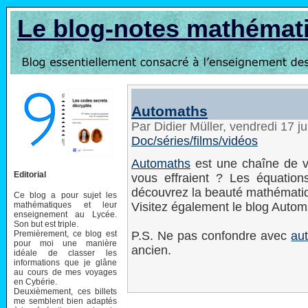
Le blog-notes mathémat
Automaths
Par Didier Müller, vendredi 17 j
Doc/séries/films/vidéos
Automaths
est une chaîne de v
Editorial
vous effraient ? Les équations
découvrez la beauté mathémati
Ce blog a pour sujet les
mathématiques et leur
Visitez également le blog Autom
enseignement au Lycée.
Son but est triple.
Premièrement, ce blog est
P.S. Ne pas confondre avec
au
pour moi une manière
ancien.
idéale de classer les
informations que je glâne
au cours de mes voyages
en Cybérie.
Deuxièmement, ces billets
me semblent bien adaptés