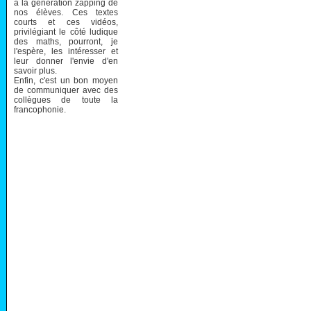
à la génération zapping de
nos élèves. Ces textes
courts et ces vidéos,
privilégiant le côté ludique
des maths, pourront, je
l'espère, les intéresser et
leur donner l'envie d'en
savoir plus.
Enfin, c'est un bon moyen
de communiquer avec des
collègues de toute la
francophonie.