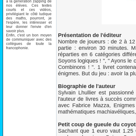
à la génération zapping de
nos élèves. Ces textes
courts et ces vidéos,
privilégiant le côté ludique
des maths, pourront, je
l'espère, les intéresser et
leur donner l'envie d'en
savoir plus.
Présentation de l'éditeur
Enfin, c'est un bon moyen
de communiquer avec des
Nombre de joueurs : de 2 à 12
collègues de toute la
partie : environ 30 minutes. M
francophonie.
réparties en 6 catégories différ
Soyons logiques ! ", " Ayons le c
Combinons ! ". 1 livret contena
énigmes. But du jeu : avoir la 
Biographie de l'auteur
Sylvain Lhullier est passionné
l'auteur de livres à succès co
avec Fabrice Mazza, Enigmes
mathématiques machiavéliques,
Petit coup de gueule du coyo
Sachant que 1 euro vaut 1.25 