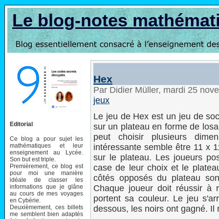
Le blog-notes mathémat
Hex
Par Didier Müller, mardi 25 no
jeux
Le jeu de Hex est un jeu de soci
Editorial
sur un plateau en forme de los
peut choisir plusieurs dime
Ce blog a pour sujet les
mathématiques et leur
intéressante semble être 11 x 1
enseignement au Lycée.
sur le plateau. Les joueurs po
Son but est triple.
Premièrement, ce blog est
case de leur choix et le platea
pour moi une manière
côtés opposés du plateau sont
idéale de classer les
informations que je glâne
Chaque joueur doit réussir à r
au cours de mes voyages
portent sa couleur. Le jeu s'ar
en Cybérie.
Deuxièmement, ces billets
dessous, les noirs ont gagné. Il
me semblent bien adaptés