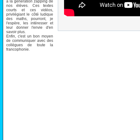
à la génération zapping de
nos élèves. Ces textes
courts et ces vidéos,
privilégiant le côté ludique
des maths, pourront, je
l'espère, les intéresser et
leur donner l'envie d'en
savoir plus.
Enfin, c'est un bon moyen
de communiquer avec des
collègues de toute la
francophonie.