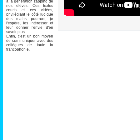
à la génération zapping de
nos élèves. Ces textes
courts et ces vidéos,
privilégiant le côté ludique
des maths, pourront, je
l'espère, les intéresser et
leur donner l'envie d'en
savoir plus.
Enfin, c'est un bon moyen
de communiquer avec des
collègues de toute la
francophonie.