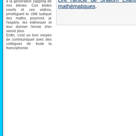
Lire l'article de Shalom Eli
à la génération zapping de
nos élèves. Ces textes
mathématiques
.
courts et ces vidéos,
privilégiant le côté ludique
des maths, pourront, je
l'espère, les intéresser et
leur donner l'envie d'en
savoir plus.
Enfin, c'est un bon moyen
de communiquer avec des
collègues de toute la
francophonie.