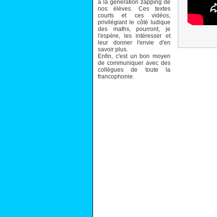
à la génération zapping de
nos élèves. Ces textes
courts et ces vidéos,
privilégiant le côté ludique
des maths, pourront, je
l'espère, les intéresser et
leur donner l'envie d'en
savoir plus.
Enfin, c'est un bon moyen
de communiquer avec des
collègues de toute la
francophonie.