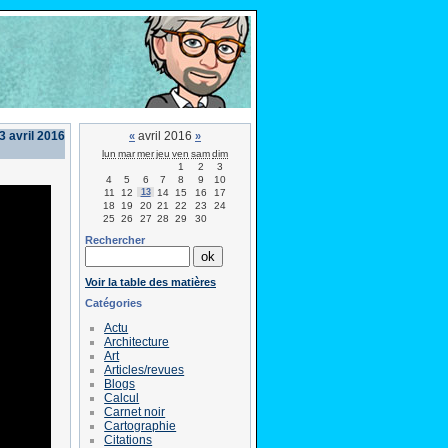
3 avril 2016
avril 2016
«
»
lun
mar
mer
jeu
ven
sam
dim
1
2
3
4
5
6
7
8
9
10
11
12
13
14
15
16
17
18
19
20
21
22
23
24
25
26
27
28
29
30
Rechercher
Voir la table des matières
Catégories
Actu
Architecture
Art
Articles/revues
Blogs
Calcul
Carnet noir
Cartographie
Citations