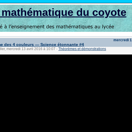
s mathématique du coyote
mercredi 1
e des 4 couleurs — Science étonnante #4
ller, mercredi 13 avril 2016 à 10:07
-
Théorèmes et démonstrations