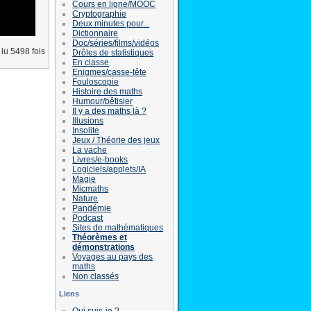
Cours en ligne/MOOC
Cryptographie
Deux minutes pour...
Dictionnaire
Doc/séries/films/vidéos
lu 5498 fois
Drôles de statistiques
En classe
Enigmes/casse-tête
Fouloscopie
Histoire des maths
Humour/bêtisier
Il y a des maths là ?
Illusions
Insolite
Jeux / Théorie des jeux
La vache
Livres/e-books
Logiciels/applets/IA
Magie
Micmaths
Nature
Pandémie
Podcast
Sites de mathématiques
Théorèmes et
démonstrations
Voyages au pays des
maths
Non classés
Liens
Qui suis-je ?