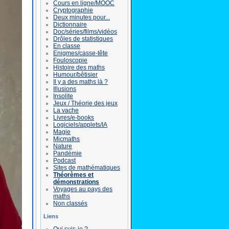
Cours en ligne/MOOC
Cryptographie
Deux minutes pour...
Dictionnaire
Doc/séries/films/vidéos
Drôles de statistiques
En classe
Enigmes/casse-tête
Fouloscopie
Histoire des maths
Humour/bêtisier
Il y a des maths là ?
Illusions
Insolite
Jeux / Théorie des jeux
La vache
Livres/e-books
Logiciels/applets/IA
Magie
Micmaths
Nature
Pandémie
Podcast
Sites de mathématiques
Théorèmes et
démonstrations
Voyages au pays des
maths
Non classés
Liens
Qui suis-je ?