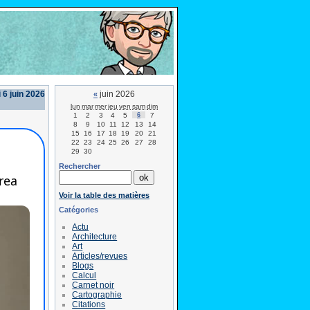
 6 juin 2026
juin 2026
«
lun
mar
mer
jeu
ven
sam
dim
1
2
3
4
5
6
7
8
9
10
11
12
13
14
15
16
17
18
19
20
21
22
23
24
25
26
27
28
29
30
Rechercher
Voir la table des matières
Catégories
Actu
Architecture
Art
Articles/revues
Blogs
Calcul
Carnet noir
Cartographie
Citations