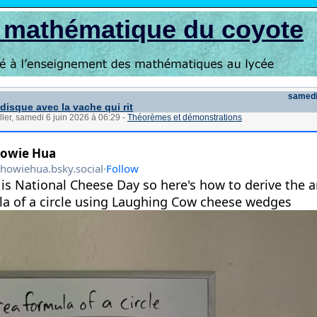
s mathématique du coyote
samedi
 disque avec la vache qui rit
ller, samedi 6 juin 2026 à 06:29
-
Théorèmes et démonstrations