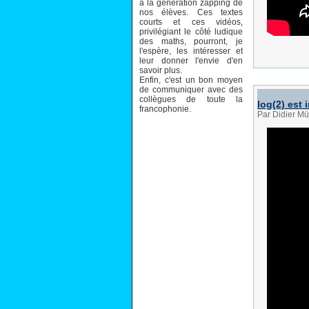
à la génération zapping de
nos élèves. Ces textes
courts et ces vidéos,
privilégiant le côté ludique
des maths, pourront, je
l'espère, les intéresser et
leur donner l'envie d'en
savoir plus.
Enfin, c'est un bon moyen
de communiquer avec des
collègues de toute la
log(2) est 
francophonie.
Par Didier Mü