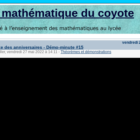
s mathématique du coyote
vendredi 
e des anniversaires - Démo-minute #15
ller, vendredi 27 mai 2022 à 14:11
-
Théorèmes et démonstrations