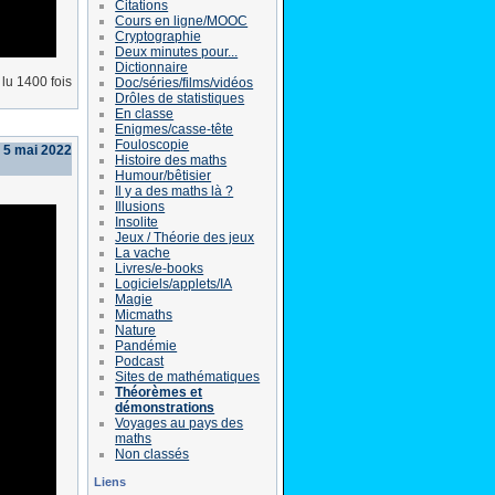
Citations
Cours en ligne/MOOC
Cryptographie
Deux minutes pour...
Dictionnaire
lu 1400 fois
Doc/séries/films/vidéos
Drôles de statistiques
En classe
Enigmes/casse-tête
Fouloscopie
i 5 mai 2022
Histoire des maths
Humour/bêtisier
Il y a des maths là ?
Illusions
Insolite
Jeux / Théorie des jeux
La vache
Livres/e-books
Logiciels/applets/IA
Magie
Micmaths
Nature
Pandémie
Podcast
Sites de mathématiques
Théorèmes et
démonstrations
Voyages au pays des
maths
Non classés
Liens