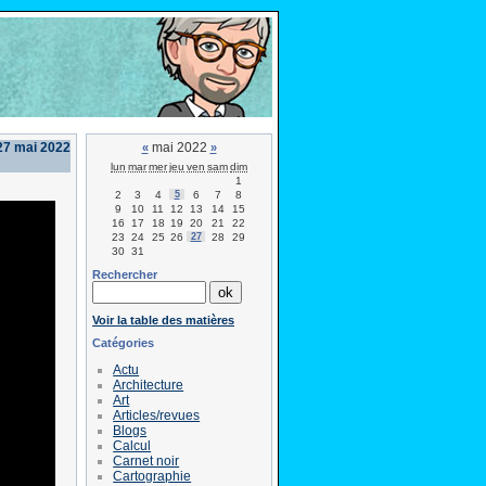
27 mai 2022
mai 2022
«
»
lun
mar
mer
jeu
ven
sam
dim
1
2
3
4
5
6
7
8
9
10
11
12
13
14
15
16
17
18
19
20
21
22
23
24
25
26
27
28
29
30
31
Rechercher
Voir la table des matières
Catégories
Actu
Architecture
Art
Articles/revues
Blogs
Calcul
Carnet noir
Cartographie