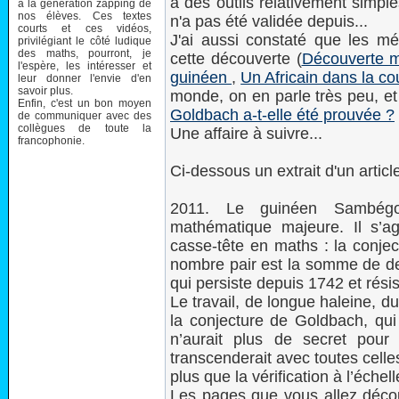
à des outils relativement simpl
à la génération zapping de
nos élèves. Ces textes
n'a pas été validée depuis...
courts et ces vidéos,
J'ai aussi constaté que les méd
privilégiant le côté ludique
des maths, pourront, je
cette découverte (
Découverte m
l'espère, les intéresser et
guinéen
,
Un Africain dans la c
leur donner l'envie d'en
savoir plus.
monde, on en parle très peu, et
Enfin, c'est un bon moyen
Goldbach a-t-elle été prouvée ?
de communiquer avec des
collègues de toute la
Une affaire à suivre...
francophonie.
Ci-dessous un extrait d'un artic
2011. Le guinéen Sambégo
mathématique majeure. Il s’ag
casse-tête en maths : la conjec
nombre pair est la somme de deu
qui persiste depuis 1742 et résis
Le travail, de longue haleine, 
la conjecture de Goldbach, qui 
n’aurait plus de secret pou
transcenderait avec toutes cell
plus que la vérification à l’échel
Les pages que vous allez décou