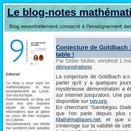
Le blog-notes mathémat
Conjecture de Goldbach :
table !
Par Didier Müller, vendredi 1 m
démonstrations
Editorial
La conjecture de Goldbach a-t-
parler qu'il y a quelques jou
Ce blog a pour sujet les
mathématiques et leur
mystérieuse démonstration a ét
enseignement au Lycée.
sur Internet jusqu'alors. Une p
Son but est triple.
Premièrement, ce blog est
disponible sur
rxiv.org
.
pour moi une manière
En cherchant "Sambégou Diall
idéale de classer les
informations que je glâne
que l'on parle depuis plus
au cours de mes voyages
Mathématiques.net
, et que c
en Cybérie.
Deuxièmement, ces billets
s'interroge sur la validité de cet
me semblent bien adaptés