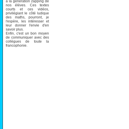
à la génération zapping de
nos élèves. Ces textes
courts et ces vidéos,
privilégiant le côté ludique
des maths, pourront, je
l'espère, les intéresser et
leur donner l'envie d'en
savoir plus.
Enfin, c'est un bon moyen
de communiquer avec des
collègues de toute la
francophonie.