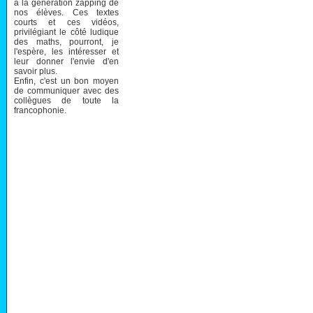
à la génération zapping de
nos élèves. Ces textes
courts et ces vidéos,
privilégiant le côté ludique
des maths, pourront, je
l'espère, les intéresser et
leur donner l'envie d'en
savoir plus.
Enfin, c'est un bon moyen
de communiquer avec des
collègues de toute la
francophonie.