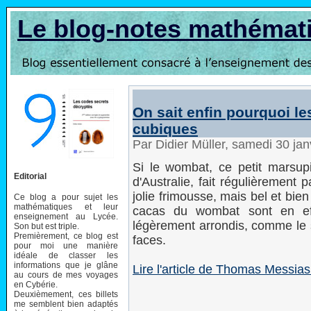
Le blog-notes mathémat
On sait enfin pourquoi l
cubiques
Par Didier Müller, samedi 30 ja
Si le wombat, ce petit marsup
Editorial
d'Australie, fait régulièrement 
jolie frimousse, mais bel et bi
Ce blog a pour sujet les
mathématiques et leur
cacas du wombat sont en ef
enseignement au Lycée.
légèrement arrondis, comme le s
Son but est triple.
Premièrement, ce blog est
faces.
pour moi une manière
idéale de classer les
informations que je glâne
Lire l'article de Thomas Messias
au cours de mes voyages
en Cybérie.
Deuxièmement, ces billets
me semblent bien adaptés