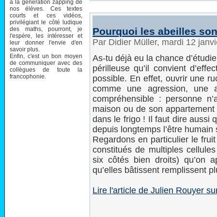
à la génération zapping de
nos élèves. Ces textes
courts et ces vidéos,
privilégiant le côté ludique
des maths, pourront, je
Pourquoi les abeilles so
l'espère, les intéresser et
Par Didier Müller, mardi 12 jan
leur donner l'envie d'en
savoir plus.
Enfin, c'est un bon moyen
As-tu déjà eu la chance d’étudier
de communiquer avec des
périlleuse qu’il convient d’eff
collègues de toute la
francophonie.
possible. En effet, ouvrir une ru
comme une agression, une at
compréhensible : personne n’a
maison ou de son appartement po
dans le frigo ! Il faut dire auss
depuis longtemps l’être humain s
Regardons en particulier le frui
constitués de multiples cellule
six côtés bien droits) qu’on a
qu’elles bâtissent remplissent pl
Lire l'article de Julien Rouyer 