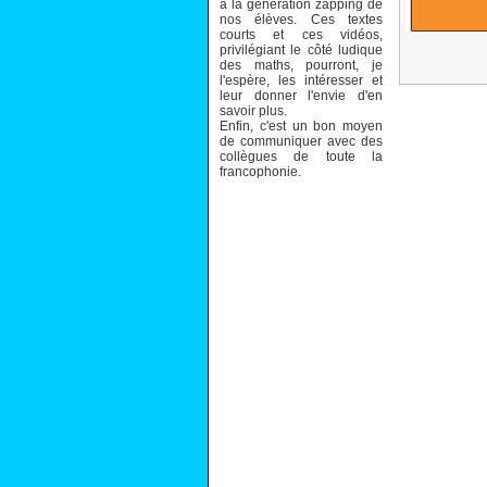
à la génération zapping de
nos élèves. Ces textes
courts et ces vidéos,
privilégiant le côté ludique
des maths, pourront, je
l'espère, les intéresser et
leur donner l'envie d'en
savoir plus.
Enfin, c'est un bon moyen
de communiquer avec des
collègues de toute la
francophonie.