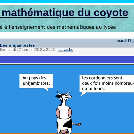
s mathématique du coyote
mardi 17 
 Les unijambistes
ller, mardi 17 janvier 2012 à 21:10
-
La vache