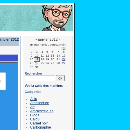
janvier 2012
janvier 2012
«
»
lun
mar
mer
jeu
ven
sam
dim
1
2
3
4
5
6
7
8
9
10
11
12
13
14
15
16
18
19
20
21
22
17
23
25
26
27
28
29
24
30
31
Rechercher
Voir la table des matières
Catégories
Actu
Architecture
Art
Articles/revues
Blogs
Calcul
Carnet noir
Cartographie