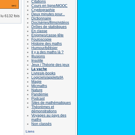
Citations
Cours en ligne/MOOC
Cryptographie
Deux minutes pour...
lu 6132 fois
Dictionnaire
Doc/séries/films/vidéos
Drôles de statistiques
En classe
Enigmes/casse-tête
Fouloscopie
Histoire des maths
Humour/bêtisier
Il y a des maths là ?
Illusions
Insolite
Jeux / Théorie des jeux
La vache
Livres/e-books
Logiciels/applets/IA
Magie
Micmaths
Nature
Pandémie
Podcast
Sites de mathématiques
Théorèmes et
démonstrations
Voyages au pays des
maths
Non classés
Liens