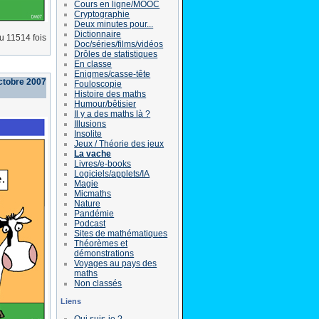
Cours en ligne/MOOC
Cryptographie
Deux minutes pour...
Dictionnaire
lu 11514 fois
Doc/séries/films/vidéos
Drôles de statistiques
En classe
Enigmes/casse-tête
ctobre 2007
Fouloscopie
Histoire des maths
Humour/bêtisier
Il y a des maths là ?
Illusions
Insolite
Jeux / Théorie des jeux
La vache
Livres/e-books
Logiciels/applets/IA
Magie
Micmaths
Nature
Pandémie
Podcast
Sites de mathématiques
Théorèmes et
démonstrations
Voyages au pays des
maths
Non classés
Liens
Qui suis-je ?