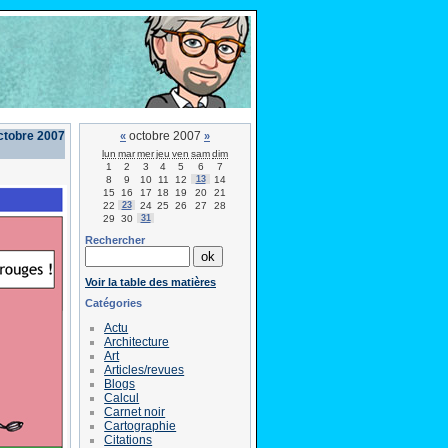
ctobre 2007
octobre 2007
«
»
lun
mar
mer
jeu
ven
sam
dim
1
2
3
4
5
6
7
8
9
10
11
12
13
14
15
16
17
18
19
20
21
22
23
24
25
26
27
28
29
30
31
Rechercher
Voir la table des matières
Catégories
Actu
Architecture
Art
Articles/revues
Blogs
Calcul
Carnet noir
Cartographie
Citations