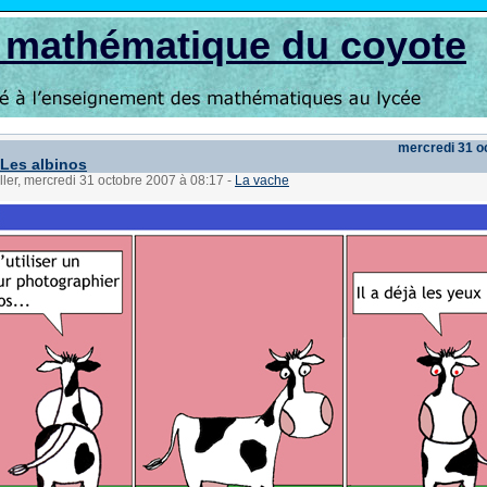
s mathématique du coyote
mercredi 31 o
 Les albinos
ller, mercredi 31 octobre 2007 à 08:17
-
La vache