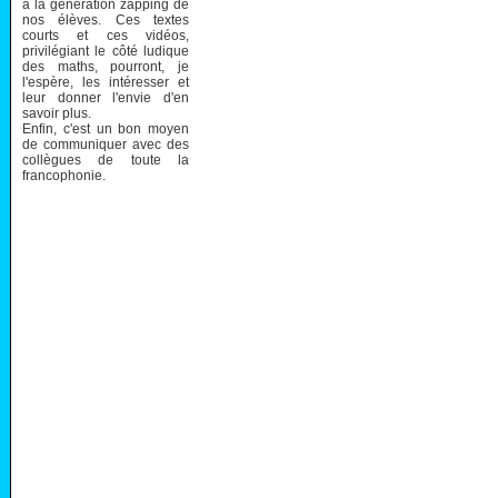
à la génération zapping de
nos élèves. Ces textes
courts et ces vidéos,
privilégiant le côté ludique
des maths, pourront, je
l'espère, les intéresser et
leur donner l'envie d'en
savoir plus.
Enfin, c'est un bon moyen
de communiquer avec des
collègues de toute la
francophonie.