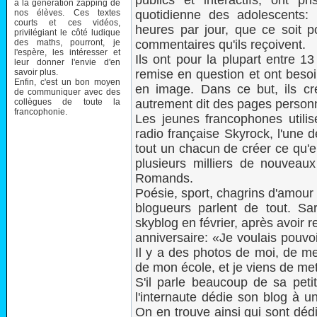
publics et interactifs, ont p
à la génération zapping de
nos élèves. Ces textes
quotidienne des adolescents: 
courts et ces vidéos,
heures par jour, que ce soit p
privilégiant le côté ludique
des maths, pourront, je
commentaires qu'ils reçoivent.
l'espère, les intéresser et
Ils ont pour la plupart entre 1
leur donner l'envie d'en
savoir plus.
remise en question et ont besoi
Enfin, c'est un bon moyen
en image. Dans ce but, ils cr
de communiquer avec des
collègues de toute la
autrement dit des pages personnel
francophonie.
Les jeunes francophones utilis
radio française Skyrock, l'une d
tout un chacun de créer ce qu'el
plusieurs milliers de nouveau
Romands.
Poésie, sport, chagrins d'amour
blogueurs parlent de tout. S
skyblog en février, après avoir
anniversaire: «Je voulais pouvo
Il y a des photos de moi, de m
de mon école, et je viens de me
S'il parle beaucoup de sa peti
l'internaute dédie son blog à u
On en trouve ainsi qui sont déd