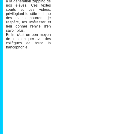
à la génération zapping de
nos élèves. Ces textes
courts et ces vidéos,
privilégiant le côté ludique
des maths, pourront, je
l'espère, les intéresser et
leur donner l'envie d'en
savoir plus.
Enfin, c'est un bon moyen
de communiquer avec des
collègues de toute la
francophonie.