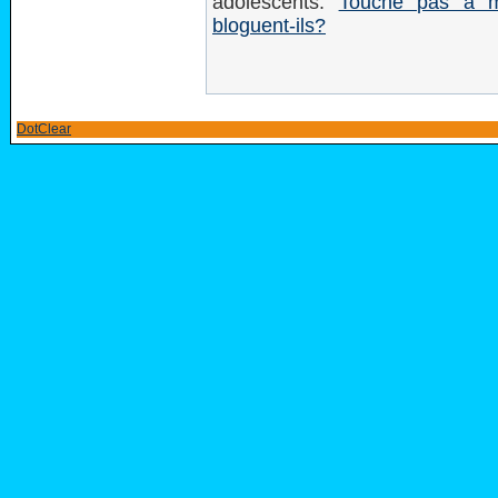
adolescents:
Touche pas à m
bloguent-ils?
DotClear