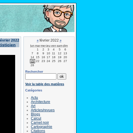
février 2022
février 2022
«
»
isticien
lun
mar
mer
jeu
ven
sam
dim
1
2
3
4
5
6
7
8
9
10
11
12
13
14
15
16
17
18
19
20
22
23
24
25
26
27
21
28
Rechercher
Voir la table des matières
Catégories
Actu
Architecture
Art
Articles/revues
Blogs
Calcul
Carnet noir
Cartographie
Citations