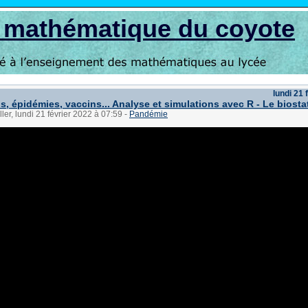
s mathématique du coyote
lundi 21 
, épidémies, vaccins... Analyse et simulations avec R - Le biostat
ler, lundi 21 février 2022 à 07:59
-
Pandémie