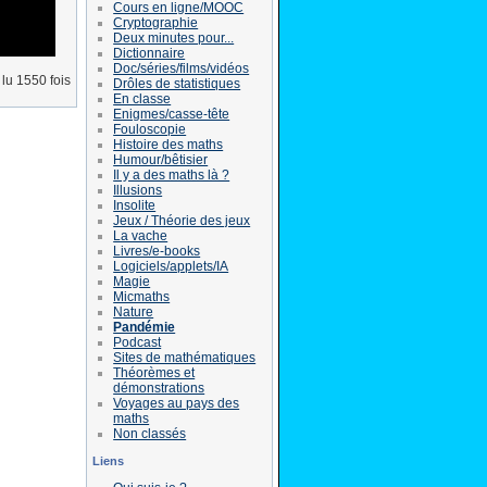
Cours en ligne/MOOC
Cryptographie
Deux minutes pour...
Dictionnaire
Doc/séries/films/vidéos
lu 1550 fois
Drôles de statistiques
En classe
Enigmes/casse-tête
Fouloscopie
Histoire des maths
Humour/bêtisier
Il y a des maths là ?
Illusions
Insolite
Jeux / Théorie des jeux
La vache
Livres/e-books
Logiciels/applets/IA
Magie
Micmaths
Nature
Pandémie
Podcast
Sites de mathématiques
Théorèmes et
démonstrations
Voyages au pays des
maths
Non classés
Liens