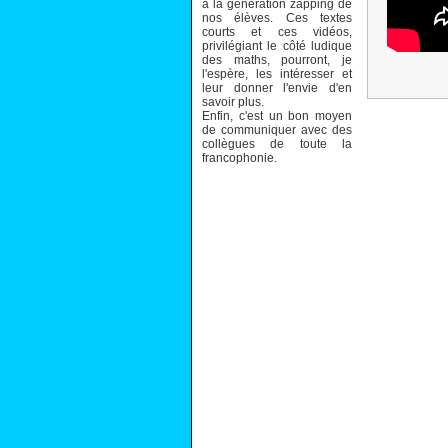
à la génération zapping de
nos élèves. Ces textes
courts et ces vidéos,
privilégiant le côté ludique
des maths, pourront, je
l'espère, les intéresser et
leur donner l'envie d'en
savoir plus.
Enfin, c'est un bon moyen
de communiquer avec des
collègues de toute la
francophonie.