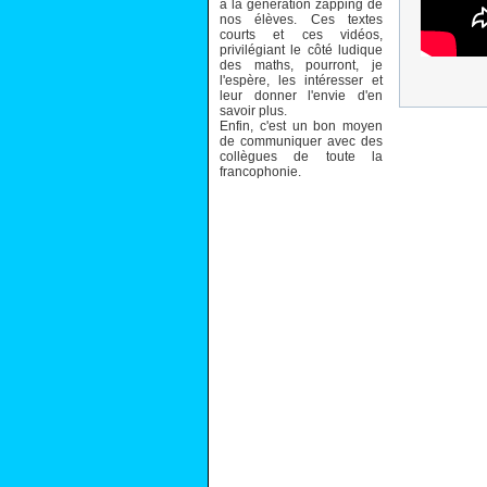
à la génération zapping de
nos élèves. Ces textes
courts et ces vidéos,
privilégiant le côté ludique
des maths, pourront, je
l'espère, les intéresser et
leur donner l'envie d'en
savoir plus.
Enfin, c'est un bon moyen
de communiquer avec des
collègues de toute la
francophonie.