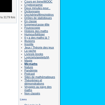
Cours en ligne/MOOC
Cryptographie
Deux minutes pour...
Dictionnaire
Doc/séries/films/vidéos
lu 3179 fois
Drôles de statistiques
En classe
Enigmes/casse-tête
Fouloscopie
Histoire des maths
Humour/bêtisier
Il y a des maths là ?
Illusions
Insolite
Jeux / Théorie des jeux
La vache
Livres/e-books
Logiciels/applets/IA
Magie
Micmaths
Nature
Pandémie
Podcast
Sites de mathématiques
Théorèmes et
démonstrations
Voyages au pays des
maths
Non classés
Liens