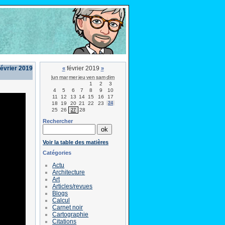
février 2019
février 2019
«
»
lun
mar
mer
jeu
ven
sam
dim
1
2
3
4
5
6
7
8
9
10
11
12
13
14
15
16
17
18
19
20
21
22
23
24
25
26
28
27
Rechercher
Voir la table des matières
Catégories
Actu
Architecture
Art
Articles/revues
Blogs
Calcul
Carnet noir
Cartographie
Citations