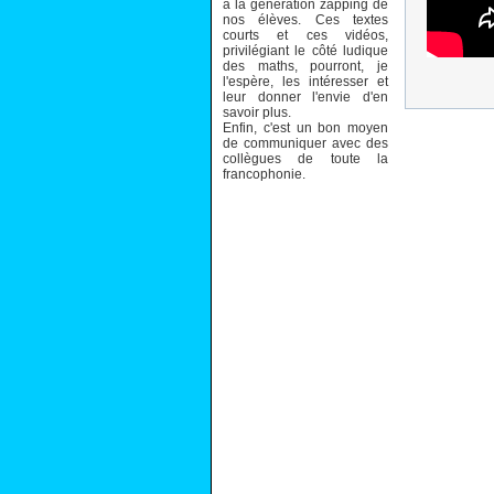
à la génération zapping de
nos élèves. Ces textes
courts et ces vidéos,
privilégiant le côté ludique
des maths, pourront, je
l'espère, les intéresser et
leur donner l'envie d'en
savoir plus.
Enfin, c'est un bon moyen
de communiquer avec des
collègues de toute la
francophonie.