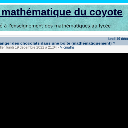
s mathématique du coyote
lundi 19 dé
nger des chocolats dans une boîte (mathématiquement) ?
ller, lundi 19 décembre 2022 à 21:04
-
Micmaths