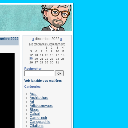
cembre 2022
décembre 2022
«
»
lun
mar
mer
jeu
ven
sam
dim
1
2
3
4
5
6
7
8
9
10
11
12
13
14
15
16
17
18
19
20
21
22
23
24
25
26
27
28
29
30
31
Rechercher
Voir la table des matières
Catégories
Actu
Architecture
Art
Articles/revues
Blogs
Calcul
Carnet noir
Cartographie
Citations