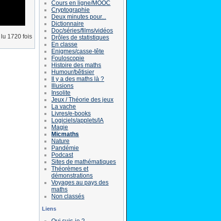
Cours en ligne/MOOC
Cryptographie
Deux minutes pour...
Dictionnaire
Doc/séries/films/vidéos
lu 1720 fois
Drôles de statistiques
En classe
Enigmes/casse-tête
Fouloscopie
Histoire des maths
Humour/bêtisier
Il y a des maths là ?
Illusions
Insolite
Jeux / Théorie des jeux
La vache
Livres/e-books
Logiciels/applets/IA
Magie
Micmaths
Nature
Pandémie
Podcast
Sites de mathématiques
Théorèmes et
démonstrations
Voyages au pays des
maths
Non classés
Liens
Qui suis-je ?