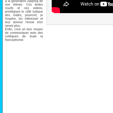
à la génération zapping de
nos élèves. Ces textes
courts et ces vidéos,
privilégiant le côté ludique
des maths, pourront, je
l'espère, les intéresser et
leur donner l'envie d'en
savoir plus.
Enfin, c'est un bon moyen
de communiquer avec des
collègues de toute la
francophonie.