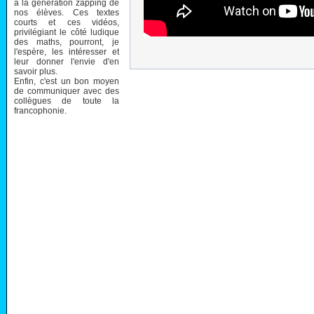
à la génération zapping de
nos élèves. Ces textes
courts et ces vidéos,
privilégiant le côté ludique
des maths, pourront, je
l'espère, les intéresser et
leur donner l'envie d'en
savoir plus.
Enfin, c'est un bon moyen
de communiquer avec des
collègues de toute la
francophonie.