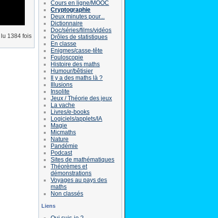
Cours en ligne/MOOC
Cryptographie
Deux minutes pour...
Dictionnaire
Doc/séries/films/vidéos
lu 1384 fois
Drôles de statistiques
En classe
Enigmes/casse-tête
Fouloscopie
Histoire des maths
Humour/bêtisier
Il y a des maths là ?
Illusions
Insolite
Jeux / Théorie des jeux
La vache
Livres/e-books
Logiciels/applets/IA
Magie
Micmaths
Nature
Pandémie
Podcast
Sites de mathématiques
Théorèmes et
démonstrations
Voyages au pays des
maths
Non classés
Liens
Qui suis-je ?