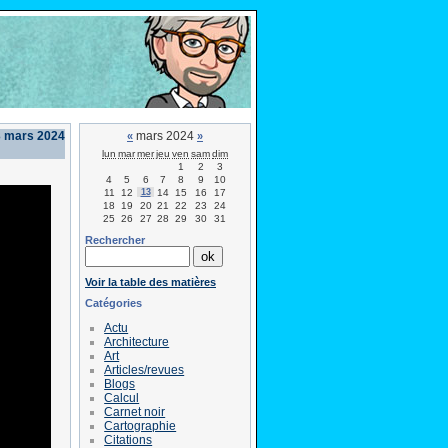
3 mars 2024
mars 2024
«
»
lun
mar
mer
jeu
ven
sam
dim
1
2
3
4
5
6
7
8
9
10
11
12
13
14
15
16
17
18
19
20
21
22
23
24
25
26
27
28
29
30
31
Rechercher
Voir la table des matières
Catégories
Actu
Architecture
Art
Articles/revues
Blogs
Calcul
Carnet noir
Cartographie
Citations