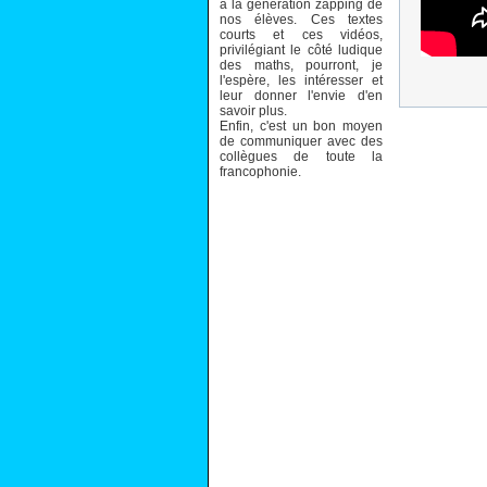
à la génération zapping de
nos élèves. Ces textes
courts et ces vidéos,
privilégiant le côté ludique
des maths, pourront, je
l'espère, les intéresser et
leur donner l'envie d'en
savoir plus.
Enfin, c'est un bon moyen
de communiquer avec des
collègues de toute la
francophonie.