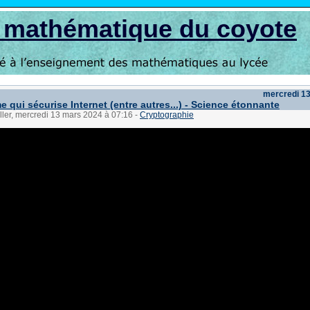
s mathématique du coyote
mercredi 1
e qui sécurise Internet (entre autres...) - Science étonnante
ller, mercredi 13 mars 2024 à 07:16
-
Cryptographie