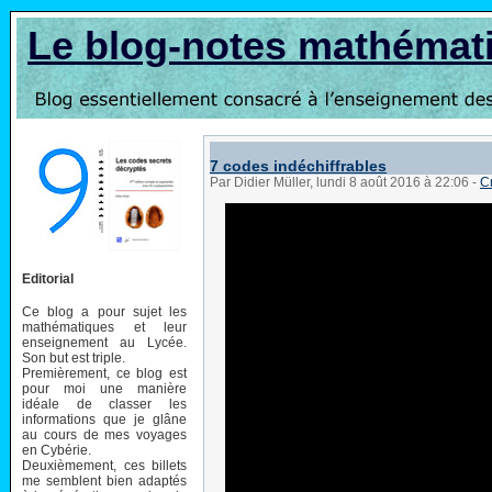
Le blog-notes mathémat
7 codes indéchiffrables
Par Didier Müller, lundi 8 août 2016 à 22:06
-
C
Editorial
Ce blog a pour sujet les
mathématiques et leur
enseignement au Lycée.
Son but est triple.
Premièrement, ce blog est
pour moi une manière
idéale de classer les
informations que je glâne
au cours de mes voyages
en Cybérie.
Deuxièmement, ces billets
me semblent bien adaptés