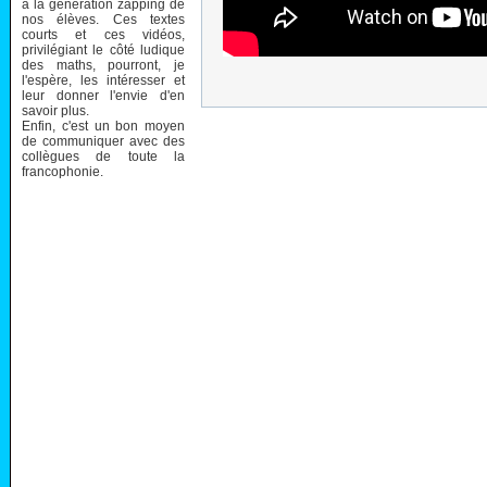
à la génération zapping de
nos élèves. Ces textes
courts et ces vidéos,
privilégiant le côté ludique
des maths, pourront, je
l'espère, les intéresser et
leur donner l'envie d'en
savoir plus.
Enfin, c'est un bon moyen
de communiquer avec des
collègues de toute la
francophonie.