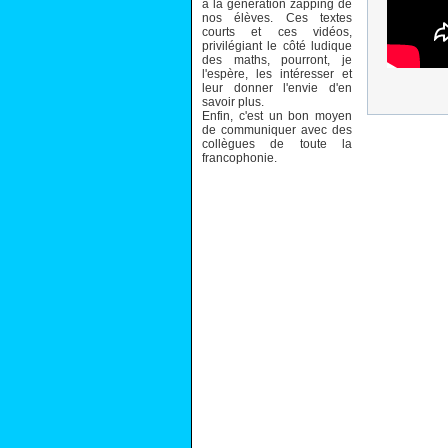
à la génération zapping de
nos élèves. Ces textes
courts et ces vidéos,
privilégiant le côté ludique
des maths, pourront, je
l'espère, les intéresser et
leur donner l'envie d'en
savoir plus.
Enfin, c'est un bon moyen
de communiquer avec des
collègues de toute la
francophonie.