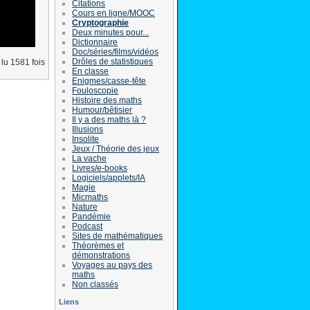
Citations
Cours en ligne/MOOC
Cryptographie
Deux minutes pour...
Dictionnaire
Doc/séries/films/vidéos
Drôles de statistiques
lu 1581 fois
En classe
Enigmes/casse-tête
Fouloscopie
Histoire des maths
Humour/bêtisier
Il y a des maths là ?
Illusions
Insolite
Jeux / Théorie des jeux
La vache
Livres/e-books
Logiciels/applets/IA
Magie
Micmaths
Nature
Pandémie
Podcast
Sites de mathématiques
Théorèmes et
démonstrations
Voyages au pays des
maths
Non classés
Liens