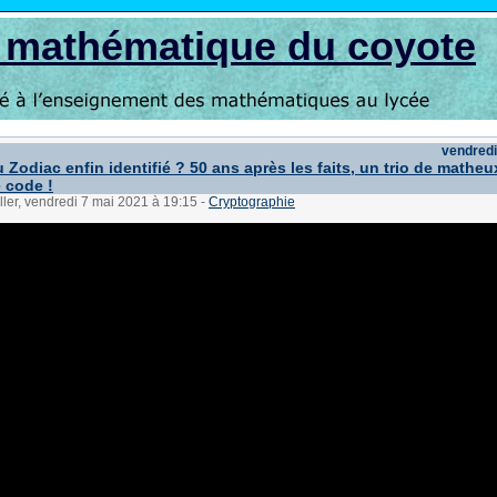
s mathématique du coyote
vendredi
 Zodiac enfin identifié ? 50 ans après les faits, un trio de matheu
e code !
ller, vendredi 7 mai 2021 à 19:15
-
Cryptographie