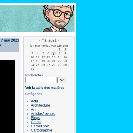
 7 mai 2021
mai 2021
«
»
x
lun
mar
mer
jeu
ven
sam
dim
1
2
3
4
5
6
7
8
9
10
11
12
13
14
15
16
17
18
19
20
21
22
23
24
25
26
27
28
29
30
31
Rechercher
Voir la table des matières
Catégories
Actu
Architecture
Art
Articles/revues
Blogs
Calcul
Carnet noir
Cartographie