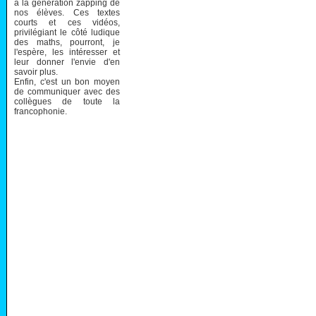
à la génération zapping de
nos élèves. Ces textes
courts et ces vidéos,
privilégiant le côté ludique
des maths, pourront, je
l'espère, les intéresser et
leur donner l'envie d'en
savoir plus.
Enfin, c'est un bon moyen
de communiquer avec des
collègues de toute la
francophonie.