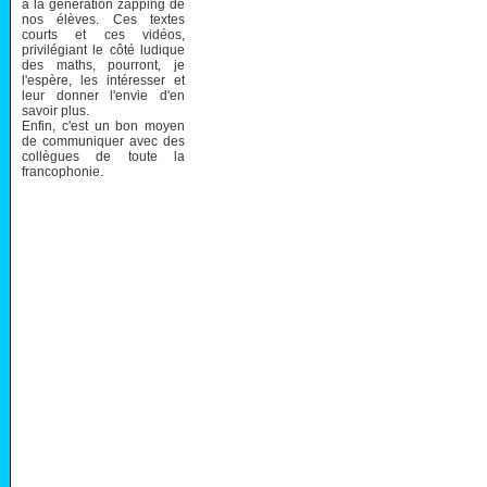
à la génération zapping de
nos élèves. Ces textes
courts et ces vidéos,
privilégiant le côté ludique
des maths, pourront, je
l'espère, les intéresser et
leur donner l'envie d'en
savoir plus.
Enfin, c'est un bon moyen
de communiquer avec des
collègues de toute la
francophonie.