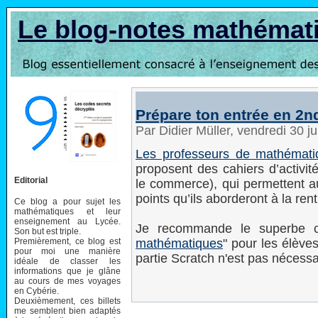
Le blog-notes mathémat
Prépare ton entrée en 2
Par Didier Müller, vendredi 30 j
Les professeurs de mathémati
proposent des cahiers d’activi
Editorial
le commerce), qui permettent au
points qu’ils aborderont à la ren
Ce blog a pour sujet les
mathématiques et leur
enseignement au Lycée.
Je recommande le superbe c
Son but est triple.
Premièrement, ce blog est
mathématiques
" pour les élève
pour moi une manière
partie Scratch n'est pas nécessai
idéale de classer les
informations que je glâne
au cours de mes voyages
en Cybérie.
Deuxièmement, ces billets
me semblent bien adaptés