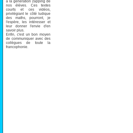
à la génération zapping de
nos élèves. Ces textes
courts et ces vidéos,
privilégiant le côté ludique
des maths, pourront, je
l'espère, les intéresser et
leur donner l'envie d'en
savoir plus.
Enfin, c'est un bon moyen
de communiquer avec des
collègues de toute la
francophonie.