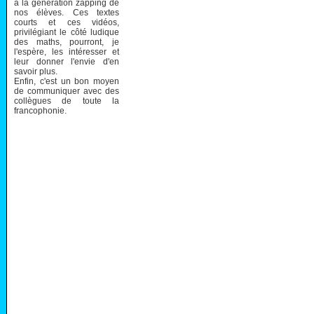
à la génération zapping de
nos élèves. Ces textes
courts et ces vidéos,
privilégiant le côté ludique
des maths, pourront, je
l'espère, les intéresser et
leur donner l'envie d'en
savoir plus.
Enfin, c'est un bon moyen
de communiquer avec des
collègues de toute la
francophonie.