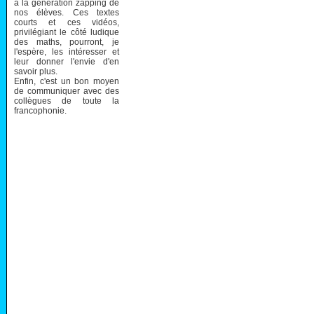
à la génération zapping de
nos élèves. Ces textes
courts et ces vidéos,
privilégiant le côté ludique
des maths, pourront, je
l'espère, les intéresser et
leur donner l'envie d'en
savoir plus.
Enfin, c'est un bon moyen
de communiquer avec des
collègues de toute la
francophonie.