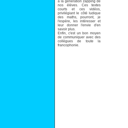
à la génération zapping de
nos élèves. Ces textes
courts et ces vidéos,
privilégiant le côté ludique
des maths, pourront, je
l'espère, les intéresser et
leur donner l'envie d'en
savoir plus.
Enfin, c'est un bon moyen
de communiquer avec des
collègues de toute la
francophonie.