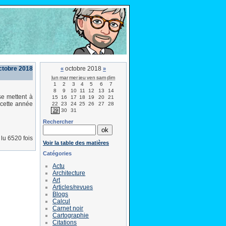
octobre 2018
octobre 2018
«
»
lun
mar
mer
jeu
ven
sam
dim
1
2
3
4
5
6
7
8
9
10
11
12
13
14
se mettent à
15
16
17
18
19
20
21
 cette année
22
23
24
25
26
27
28
30
31
29
Rechercher
lu 6520 fois
Voir la table des matières
Catégories
Actu
Architecture
Art
Articles/revues
Blogs
Calcul
Carnet noir
Cartographie
Citations