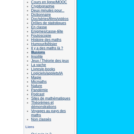
Cours en ligne/MOOC
Cryptographie
Deux minutes pour...
Dictionnaire
Doc/séries/films/vidéos
Drôles de statistiques
En classe
Enigmes/casse-tête
Fouloscopie
Histoire des maths
Humour/bêtisier
Il y a des maths là ?
Illusions
Insolite
Jeux / Théorie des jeux
La vache
Livres/e-books
Logiciels/applets/IA
Magie
Micmaths
Nature
Pandémie
Podcast
Sites de mathématiques
Théorèmes et
démonstrations
Voyages au pays des
maths
Non classés
Liens