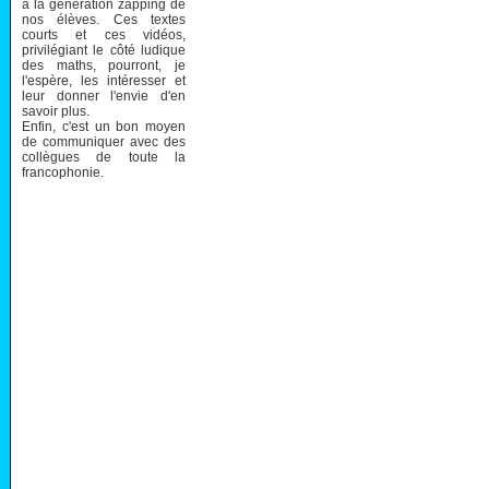
à la génération zapping de
nos élèves. Ces textes
courts et ces vidéos,
privilégiant le côté ludique
des maths, pourront, je
l'espère, les intéresser et
leur donner l'envie d'en
savoir plus.
Enfin, c'est un bon moyen
de communiquer avec des
collègues de toute la
francophonie.