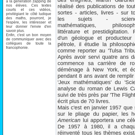
des énigmes, Martin Gardne
à la génération zapping de
nos élèves. Ces textes
réalisé des publications de tou
courts et ces vidéos,
sortes - articles, livres - sur t
privilégiant le côté ludique
des maths, pourront, je
les sujets - scienc
l'espère, les intéresser et
mathématiques, philosoph
leur donner l'envie d'en
savoir plus.
littérature et prestidigitation. F
Enfin, c'est un bon moyen
d'un géologue et producteur
de communiquer avec des
collègues de toute la
pétrole, il étudie la philosoph
francophonie.
comme reporter au 'Tulsa Trib
Après avoir servi quatre ans da
commence sa carrière de rom
déménage à New York, et écr
pendant 8 ans avant de remplir
'Jeux mathématiques' du 'Scien
analyse du roman de Lewis Car
suivi de très près par 'The Flight
écrit plus de 70 livres.
Mais c'est en janvier 1957 que 
sur le pliage du papier, les
American
lui apportera une cél
De 1957 à 1980, il a chaque
réinventé tous les thèmes exist