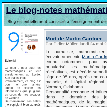
Le blog-notes mathémat
Mort de Martin Gardner
Par Didier Müller, lundi 24 mai
Le journaliste, mathématicien
écrivain américain
Martin Gardn
Editorial
connu notamment pour avo
popularisé les mathématiq
Ce blog a pour sujet les
mathématiques et leur
récréatives, est décédé samedi
enseignement au Lycée.
l'âge de 95 ans, après une cou
Son but est triple.
Premièrement, ce blog est
maladie, à l'Hôpital régional
pour moi une manière
Norman, Oklahoma.
idéale de classer les
informations que je glâne
Personnalité reconnue et influe
au cours de mes voyages
dans le domaine des je
en Cybérie.
Deuxièmement, ces billets
mathématiques, de la magie
me semblent bien adaptés