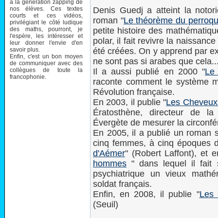
à la génération zapping de
nos élèves. Ces textes
Denis Guedj a atteint la notor
courts et ces vidéos,
roman "
Le théorème du perroqu
privilégiant le côté ludique
des maths, pourront, je
petite histoire des mathématique
l'espère, les intéresser et
polar, il fait revivre la naissan
leur donner l'envie d'en
savoir plus.
été créées. On y apprend par ex
Enfin, c'est un bon moyen
ne sont pas si arabes que cela..
de communiquer avec des
collègues de toute la
Il a aussi publié en 2000 "
Le
francophonie.
raconte comment le système mé
Révolution française.
En 2003, il publie "
Les Cheveux
Ératosthène, directeur de l
Évergète de mesurer la circonfé
En 2005, il a publié un roman su
cinq femmes, à cinq époques di
d'Aémer
" (Robert Laffont), et
hommes
" dans lequel il fait
psychiatrique un vieux mathé
soldat français.
Enfin, en 2008, il publie "
Les 
(Seuil)