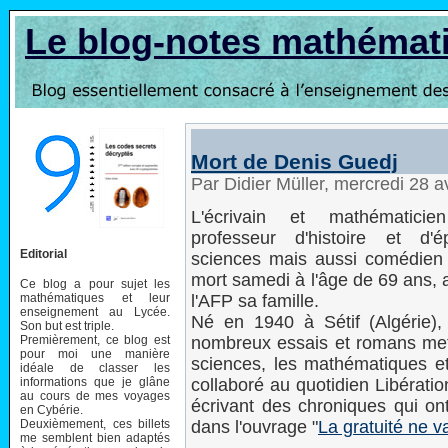
Le blog-notes mathémat
Mort de Denis Guedj
Par Didier Müller, mercredi 28 a
L'écrivain et mathématic
professeur d'histoire et d'é
Editorial
sciences mais aussi comédien e
mort samedi à l'âge de 69 ans,
Ce blog a pour sujet les
mathématiques et leur
l'AFP sa famille.
enseignement au Lycée.
Né en 1940 à Sétif (Algérie), 
Son but est triple.
Premièrement, ce blog est
nombreux essais et romans met
pour moi une manière
sciences, les mathématiques et l
idéale de classer les
informations que je glâne
collaboré au quotidien Libérati
au cours de mes voyages
écrivant des chroniques qui on
en Cybérie.
Deuxièmement, ces billets
dans l'ouvrage "
La gratuité ne v
me semblent bien adaptés