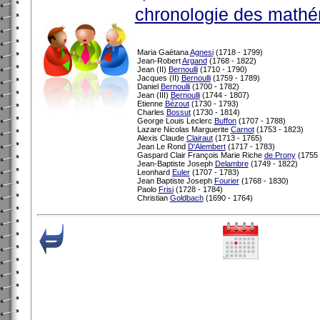
chronologie des mathé
Maria Gaëtana
Agnesi
(1718 - 1799)
Jean-Robert
Argand
(1768 - 1822)
Jean (II)
Bernoulli
(1710 - 1790)
Jacques (II)
Bernoulli
(1759 - 1789)
Daniel
Bernoulli
(1700 - 1782)
Jean (III)
Bernoulli
(1744 - 1807)
Etienne
Bézout
(1730 - 1793)
Charles
Bossut
(1730 - 1814)
George Louis Leclerc
Buffon
(1707 - 1788)
Lazare Nicolas Marguerite
Carnot
(1753 - 1823)
Alexis Claude
Clairaut
(1713 - 1765)
Jean Le Rond
D'Alembert
(1717 - 1783)
Gaspard Clair François Marie Riche
de Prony
(1755 
Jean-Baptiste Joseph
Delambre
(1749 - 1822)
Leonhard
Euler
(1707 - 1783)
Jean Baptiste Joseph
Fourier
(1768 - 1830)
Paolo
Frisi
(1728 - 1784)
Christian
Goldbach
(1690 - 1764)