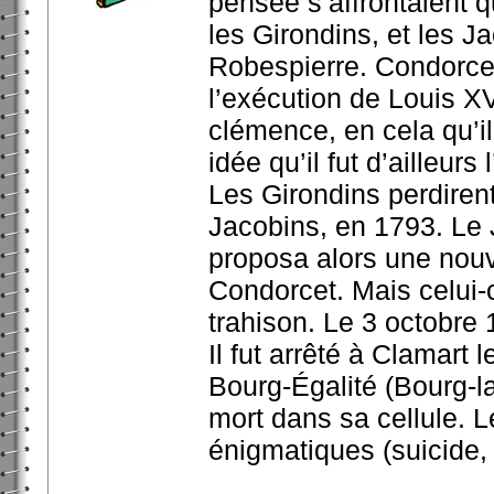
pensée s’affrontaient q
les Girondins, et les J
Robespierre. Condorcet,
l’exécution de Louis XV
clémence, en cela qu’i
idée qu’il fut d’ailleur
Les Girondins perdiren
Jacobins, en 1793. Le 
proposa alors une nouve
Condorcet. Mais celui-ci
trahison. Le 3 octobre 1
Il fut arrêté à Clamart
Bourg-Égalité (Bourg-la
mort dans sa cellule. L
énigmatiques (suicide,