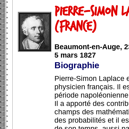
Pierre-Simon L
(France)
Beaumont-en-Auge, 23
5 mars 1827
Biographie
Pierre-Simon Laplace 
physicien français. Il e
période napoléonienne
Il a apporté des contri
champs des mathématiqu
des probabilités et il e
de son temps, aussi par