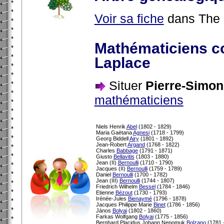
Voir sa fiche
dans The 
Mathématiciens c
Laplace
Situer
Pierre-Simon
mathématiciens
Niels Henrik
Abel
(1802 - 1829)
Maria Gaëtana
Agnesi
(1718 - 1799)
Georg Biddell
Airy
(1801 - 1892)
Jean-Robert
Argand
(1768 - 1822)
Charles
Babbage
(1791 - 1871)
Giusto
Bellavitis
(1803 - 1880)
Jean (II)
Bernoulli
(1710 - 1790)
Jacques (II)
Bernoulli
(1759 - 1789)
Daniel
Bernoulli
(1700 - 1782)
Jean (III)
Bernoulli
(1744 - 1807)
Friedrich Wilhelm
Bessel
(1784 - 1846)
Etienne
Bézout
(1730 - 1793)
Irénée-Jules
Bienaymé
(1796 - 1878)
Jacques Philippe Marie
Binet
(1786 - 1856)
János
Bolyai
(1802 - 1860)
Farkas Wolfgang
Bolyai
(1775 - 1856)
Bernhard Placidus Johann Nepomuk
Bolzano
(1781 