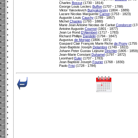
Charles
Bossut
(1730 - 1814)
George Louis Leclerc
Buffon
(1707 - 1788)
Viktor Yakovlevich
Bunyakovsky
(1804 - 1889)
Lazare Nicolas Marguerite
Carnot
(1753 - 1823)
Augustin Louis
Cauchy
(1789 - 1857)
Michel
Chasles
(1793 - 1880)
Marie Jean Antoine Nicolas de Caritat
Condorcet
(174
Antoine Augustin
Cournot
(1801 - 1877)
Jean Le Rond
D'Alembert
(1717 - 1783)
Richard Phillips
Dandelin
(1794 - 1847)
Augustus
de Morgan
(1806 - 1871)
Gaspard Clair François Marie Riche
de Prony
(1755 
Jean-Baptiste Joseph
Delambre
(1749 - 1822)
Johann Peter Gustav Lejeune
Dirichlet
(1805 - 1859)
Jean-Marie Constant
Duhamel
(1797 - 1872)
Leonhard
Euler
(1707 - 1783)
Jean Baptiste Joseph
Fourier
(1768 - 1830)
Paolo
Frisi
(1728 - 1784)