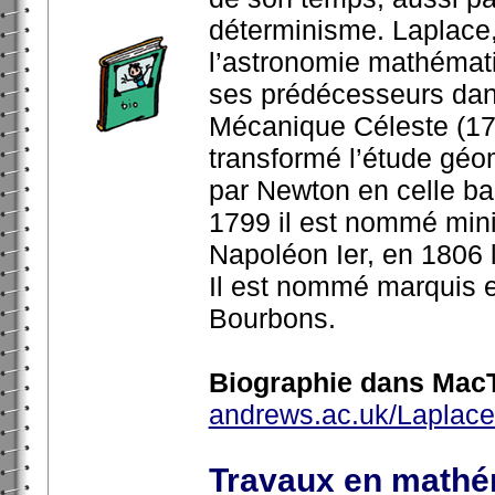
déterminisme. Laplace, 
l’astronomie mathémati
ses prédécesseurs da
Mécanique Céleste (17
transformé l’étude gé
par Newton en celle ba
1799 il est nommé minis
Napoléon Ier, en 1806 l
Il est nommé marquis e
Bourbons.
Biographie dans MacT
andrews.ac.uk/Laplace
Travaux en mathé