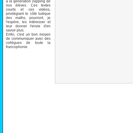
à la génération zapping de
nos élèves. Ces textes
courts et ces vidéos,
privilégiant le côté ludique
des maths, pourront, je
l'espère, les intéresser et
leur donner l'envie d'en
savoir plus.
Enfin, c'est un bon moyen
de communiquer avec des
collègues de toute la
francophonie.