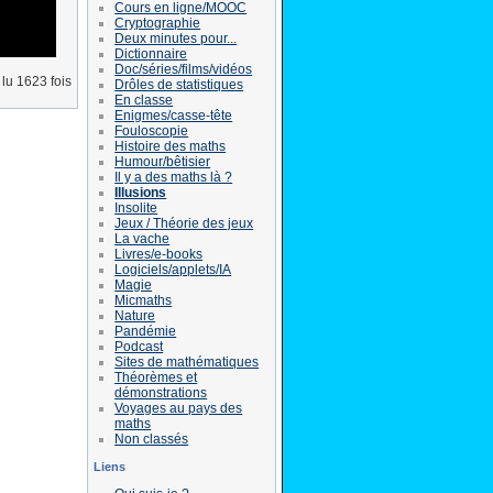
Cours en ligne/MOOC
Cryptographie
Deux minutes pour...
Dictionnaire
Doc/séries/films/vidéos
lu 1623 fois
Drôles de statistiques
En classe
Enigmes/casse-tête
Fouloscopie
Histoire des maths
Humour/bêtisier
Il y a des maths là ?
Illusions
Insolite
Jeux / Théorie des jeux
La vache
Livres/e-books
Logiciels/applets/IA
Magie
Micmaths
Nature
Pandémie
Podcast
Sites de mathématiques
Théorèmes et
démonstrations
Voyages au pays des
maths
Non classés
Liens