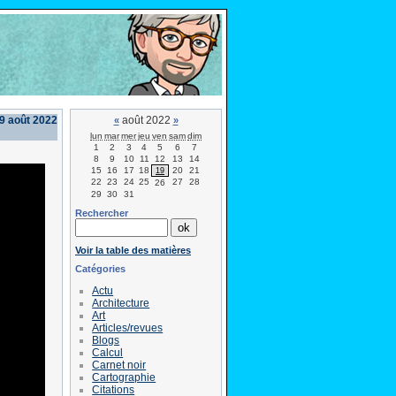
9 août 2022
août 2022
«
»
lun
mar
mer
jeu
ven
sam
dim
1
2
3
4
5
6
7
8
9
10
11
12
13
14
15
16
17
18
20
21
19
22
23
24
25
27
28
26
29
30
31
Rechercher
Voir la table des matières
Catégories
Actu
Architecture
Art
Articles/revues
Blogs
Calcul
Carnet noir
Cartographie
Citations