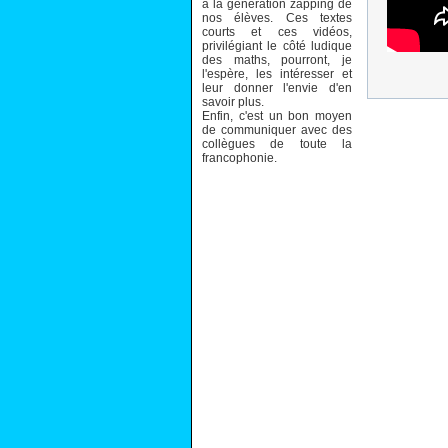
à la génération zapping de
nos élèves. Ces textes
courts et ces vidéos,
privilégiant le côté ludique
des maths, pourront, je
l'espère, les intéresser et
leur donner l'envie d'en
savoir plus.
Enfin, c'est un bon moyen
de communiquer avec des
collègues de toute la
francophonie.