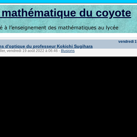
s mathématique du coyote
vendredi 1
ons d'optique du professeur Kokichi Sugihara
ller, vendredi 19 août 2022 à 06:46
-
Illusions