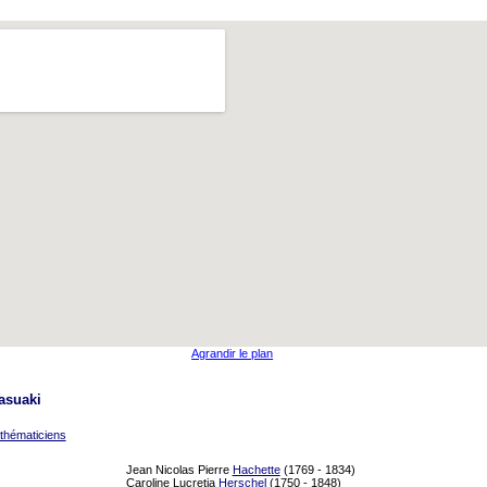
Agrandir le plan
asuaki
thématiciens
Jean Nicolas Pierre
Hachette
(1769 - 1834)
Caroline Lucretia
Herschel
(1750 - 1848)