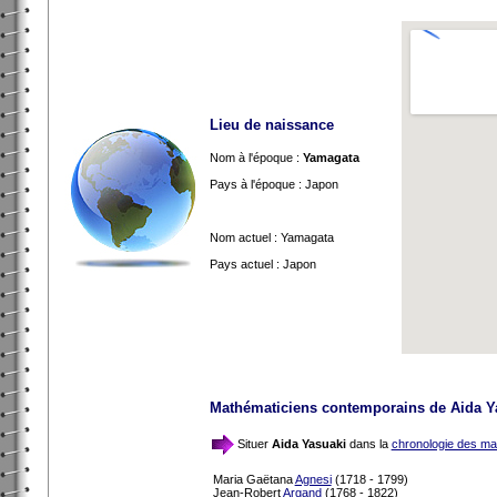
Lieu de naissance
Nom à l'époque :
Yamagata
Pays à l'époque : Japon
Nom actuel : Yamagata
Pays actuel : Japon
Mathématiciens contemporains de Aida Y
Situer
Aida Yasuaki
dans la
chronologie des ma
Maria Gaëtana
Agnesi
(1718 - 1799)
Jean-Robert
Argand
(1768 - 1822)