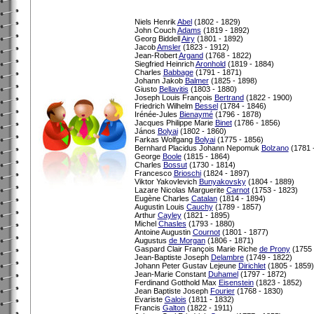
Niels Henrik
Abel
(1802 - 1829)
John Couch
Adams
(1819 - 1892)
Georg Biddell
Airy
(1801 - 1892)
Jacob
Amsler
(1823 - 1912)
Jean-Robert
Argand
(1768 - 1822)
Siegfried Heinrich
Aronhold
(1819 - 1884)
Charles
Babbage
(1791 - 1871)
Johann Jakob
Balmer
(1825 - 1898)
Giusto
Bellavitis
(1803 - 1880)
Joseph Louis François
Bertrand
(1822 - 1900)
Friedrich Wilhelm
Bessel
(1784 - 1846)
Irénée-Jules
Bienaymé
(1796 - 1878)
Jacques Philippe Marie
Binet
(1786 - 1856)
János
Bolyai
(1802 - 1860)
Farkas Wolfgang
Bolyai
(1775 - 1856)
Bernhard Placidus Johann Nepomuk
Bolzano
(1781 
George
Boole
(1815 - 1864)
Charles
Bossut
(1730 - 1814)
Francesco
Brioschi
(1824 - 1897)
Viktor Yakovlevich
Bunyakovsky
(1804 - 1889)
Lazare Nicolas Marguerite
Carnot
(1753 - 1823)
Eugène Charles
Catalan
(1814 - 1894)
Augustin Louis
Cauchy
(1789 - 1857)
Arthur
Cayley
(1821 - 1895)
Michel
Chasles
(1793 - 1880)
Antoine Augustin
Cournot
(1801 - 1877)
Augustus
de Morgan
(1806 - 1871)
Gaspard Clair François Marie Riche
de Prony
(1755 
Jean-Baptiste Joseph
Delambre
(1749 - 1822)
Johann Peter Gustav Lejeune
Dirichlet
(1805 - 1859)
Jean-Marie Constant
Duhamel
(1797 - 1872)
Ferdinand Gotthold Max
Eisenstein
(1823 - 1852)
Jean Baptiste Joseph
Fourier
(1768 - 1830)
Evariste
Galois
(1811 - 1832)
Francis
Galton
(1822 - 1911)