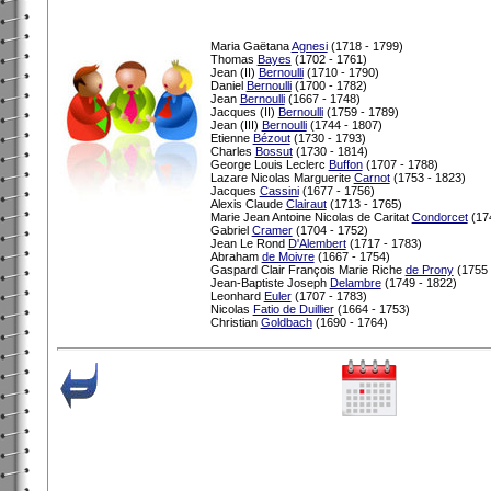
Maria Gaëtana
Agnesi
(1718 - 1799)
Thomas
Bayes
(1702 - 1761)
Jean (II)
Bernoulli
(1710 - 1790)
Daniel
Bernoulli
(1700 - 1782)
Jean
Bernoulli
(1667 - 1748)
Jacques (II)
Bernoulli
(1759 - 1789)
Jean (III)
Bernoulli
(1744 - 1807)
Etienne
Bézout
(1730 - 1793)
Charles
Bossut
(1730 - 1814)
George Louis Leclerc
Buffon
(1707 - 1788)
Lazare Nicolas Marguerite
Carnot
(1753 - 1823)
Jacques
Cassini
(1677 - 1756)
Alexis Claude
Clairaut
(1713 - 1765)
Marie Jean Antoine Nicolas de Caritat
Condorcet
(174
Gabriel
Cramer
(1704 - 1752)
Jean Le Rond
D'Alembert
(1717 - 1783)
Abraham
de Moivre
(1667 - 1754)
Gaspard Clair François Marie Riche
de Prony
(1755 
Jean-Baptiste Joseph
Delambre
(1749 - 1822)
Leonhard
Euler
(1707 - 1783)
Nicolas
Fatio de Duillier
(1664 - 1753)
Christian
Goldbach
(1690 - 1764)