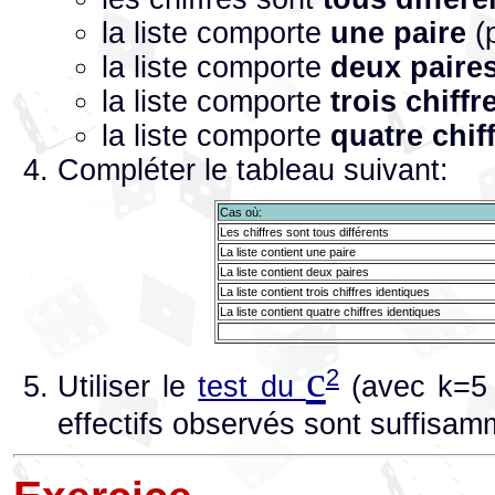
la liste comporte
une paire
(
la liste comporte
deux paire
la liste comporte
trois chiff
la liste comporte
quatre chif
Compléter le tableau suivant:
Cas où:
Les chiffres sont tous différents
La liste contient une paire
La liste contient deux paires
La liste contient trois chiffres identiques
La liste contient quatre chiffres identiques
c
2
Utiliser le
test du
(avec k=5 
effectifs observés sont suffisam