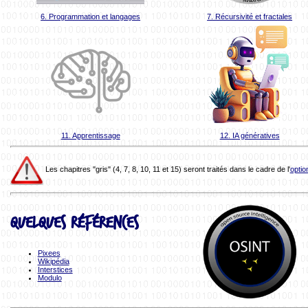
6. Programmation et langages
7. Récursivité et fractales
11. Apprentissage
12. IA génératives
Les chapitres "gris" (4, 7, 8, 10, 11 et 15) seront traités dans le cadre de l'
optio
Quelques références
Pixees
Wikipédia
Interstices
Modulo