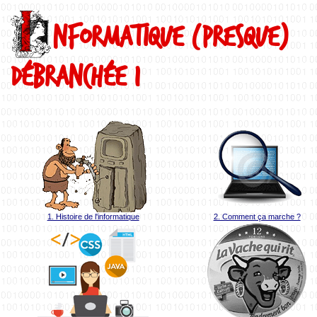
nformatique (presque)
I
débranchée 1
1. Histoire de l'informatique
2. Comment ça marche ?