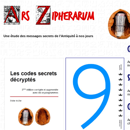
rs
ipherarum
A
z
Une étude des messages secrets de l'Antiquité à nos jours
A
i
Ar
m
A
ch