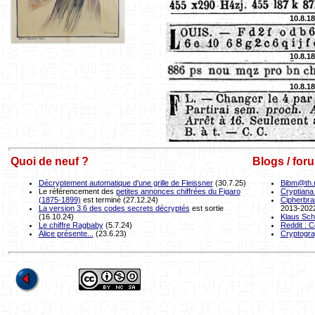
10.8.1
10.8.1
10.8.1
Quoi de neuf ?
Blogs / for
Décryptement automatique d'une grille de Fleissner
(30.7.25)
Bibm@th.
Le référencement des
petites annonces chiffrées du Figaro
Cryptiana
(1875-1899)
est terminé (27.12.24)
Cipherbra
La version 3.6 des codes secrets décryptés
est sortie
2013-202
(16.10.24)
Klaus Sch
Le chiffre Ragbaby
(5.7.24)
Reddit : 
Alice présente...
(23.6.23)
Cryptogra