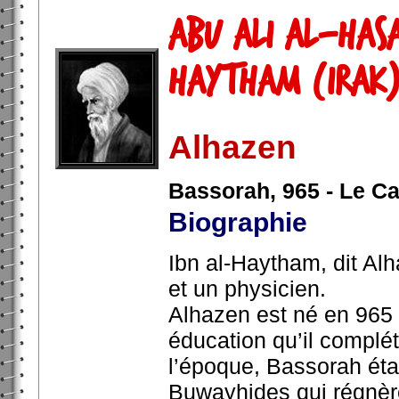
Abu Ali al-Has
Haytham (Irak
Alhazen
Bassorah, 965 - Le Ca
Biographie
Ibn al-Haytham, dit A
et un physicien.
Alhazen est né en 965 à
éducation qu’il complé
l’époque, Bassorah étai
Buwayhides qui régnèren